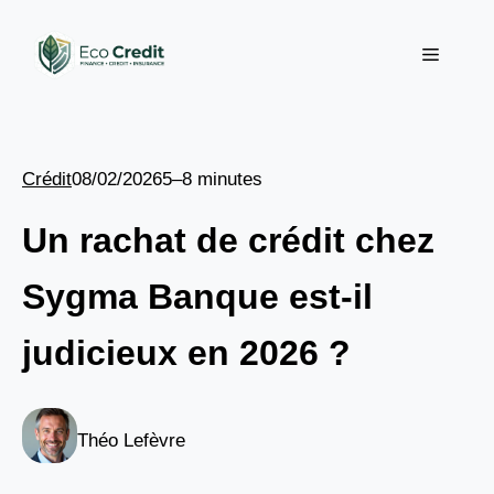
Aller
au
Menu
contenu
Crédit
08/02/2026
5–8 minutes
Un rachat de crédit chez
Sygma Banque est-il
judicieux en 2026 ?
Théo Lefèvre