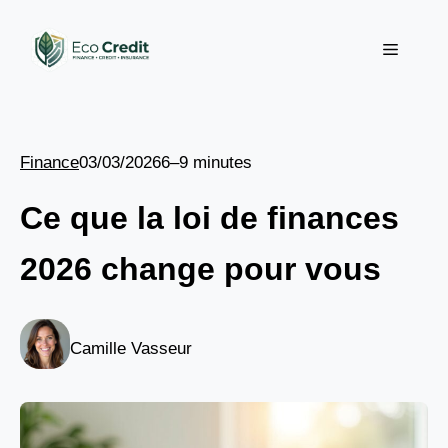
Aller
au
Menu
contenu
Finance
03/03/2026
6–9 minutes
Ce que la loi de finances
2026 change pour vous
Camille Vasseur