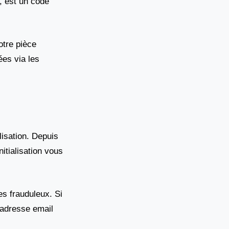
i, est un code
otre pièce
ées via les
lisation. Depuis
itialisation vous
es frauduleux. Si
e adresse email