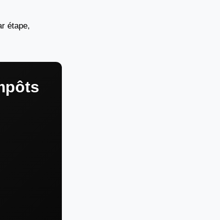
r étape,
mpôts